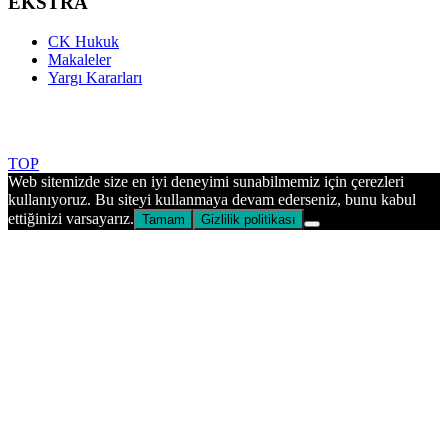
EKSTRA
CK Hukuk
Makaleler
Yargı Kararları
Made with ♥ by UfkOZ © 2025 ckhukuk.com.tr | All rights
reserved.
TOP
Web sitemizde size en iyi deneyimi sunabilmemiz için çerezleri
kullanıyoruz. Bu siteyi kullanmaya devam ederseniz, bunu kabul
ettiğinizi varsayarız.
Tamam
Gizlilik politikası