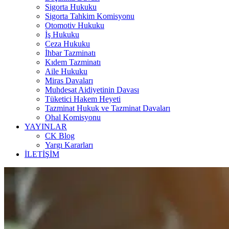
Sigorta Hukuku
Sigorta Tahkim Komisyonu
Otomotiv Hukuku
İş Hukuku
Ceza Hukuku
İhbar Tazminatı
Kıdem Tazminatı
Aile Hukuku
Miras Davaları
Muhdesat Aidiyetinin Davası
Tüketici Hakem Heyeti
Tazminat Hukuk ve Tazminat Davaları
Ohal Komisyonu
YAYINLAR
CK Blog
Yargı Kararları
İLETİŞİM