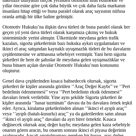
ülkemize dünyanın birçok yerinden otomobil ithal edilmekte ve
yıllar öncesine göre çok daha büyük ve çok daha fazla markanın
insanlara hitap ettiği ve buna paralel olarak araç sayısının nüfusa
oranla arttığı bir ülke haline gelmiştir.
Otomotiv Hukuku’na ilişkin dava türleri de buna paralel olarak her
geçen yıl yeni dava türleri olarak karşımıza çıkmış ve hukuk
sistemimizde yerini almıştır. Ülkemizde meydana gelen trafik
kazaları, sigorta şirketlerinin bazı hukuka aykırı uygulamaları ve
ikinci el araç satışından kaynaklı uyuşmazlık türleri de bu davaların
çeşitlenmesine ve artmasına sebebiyet vermiştir. Yani hem sigorta
şirketleri ile hem de şahıslar ile meydana gelen uyuşmazlıklar ve
buna binaen açılan davalar Otomotiv Hukuku’nun konusunu
oluşturur.
Genel dava çeşitlerinden kısaca bahsedecek olursak, sigorta
şirketleri ile kişiler arasında görülen ‘’Araç Değer Kaybı’’ ve ‘’Pert
bedelinin ödenmemesi’’ veya ‘’Pert bedelinin eksik ödenmesi’’
davaları örnek verilebilir. Yine aynı şekilde Sigorta şirketleri ile
kişiler arasında ‘’hasar tazminatı’’ davası da bu davalara örnek teşkil
eder. Ayrıca, kiralama şirketlerinden alınan ‘’ikinci el ayıplı araç’’
veya ‘’ayıplı (hatalı-kusurlu) araç’’ ya da galerilerden satın alınan
‘’ikinci el ayıplı araç’’ davaları da ayrı birer örnektir. Kısaca
değinecek olursak araç değer kaybı; meydana gelen kaza sebebiyle
onarım gören aracın, bu onarım sonrası ikinci el piyasa değerinin
azalmasıdır. Ancak unutulmaması gereken bir husus, araç değer