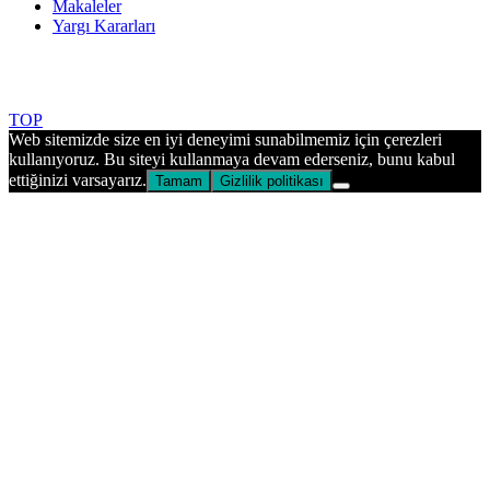
Makaleler
Yargı Kararları
Made with ♥ by UfkOZ © 2025 ckhukuk.com.tr | All rights
reserved.
TOP
Web sitemizde size en iyi deneyimi sunabilmemiz için çerezleri
kullanıyoruz. Bu siteyi kullanmaya devam ederseniz, bunu kabul
ettiğinizi varsayarız.
Tamam
Gizlilik politikası