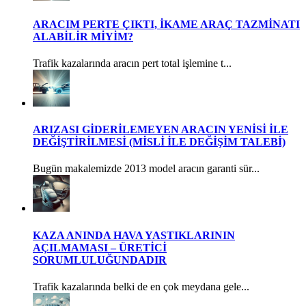
ARACIM PERTE ÇIKTI, İKAME ARAÇ TAZMİNATI
ALABİLİR MİYİM?
Trafik kazalarında aracın pert total işlemine t...
ARIZASI GİDERİLEMEYEN ARACIN YENİSİ İLE
DEĞİŞTİRİLMESİ (MİSLİ İLE DEĞİŞİM TALEBİ)
Bugün makalemizde 2013 model aracın garanti sür...
KAZA ANINDA HAVA YASTIKLARININ
AÇILMAMASI – ÜRETİCİ
SORUMLULUĞUNDADIR
Trafik kazalarında belki de en çok meydana gele...