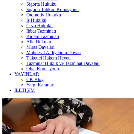
Sigorta Hukuku
Sigorta Tahkim Komisyonu
Otomotiv Hukuku
İş Hukuku
Ceza Hukuku
İhbar Tazminatı
Kıdem Tazminatı
Aile Hukuku
Miras Davaları
Muhdesat Aidiyetinin Davası
Tüketici Hakem Heyeti
Tazminat Hukuk ve Tazminat Davaları
Ohal Komisyonu
YAYINLAR
CK Blog
Yargı Kararları
İLETİŞİM