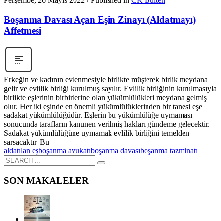
Perşembe, 26 Mayıs 2022
/
Published in
CK Bülten
Boşanma Davası Açan Eşin Zinayı (Aldatmayı)
Affetmesi
Erkeğin ve kadının evlenmesiyle birlikte müşterek birlik meydana
gelir ve evlilik birliği kurulmuş sayılır. Evlilik birliğinin kurulmasıyla
birlikte eşlerinin birbirlerine olan yükümlülükleri meydana gelmiş
olur. Her iki eşinde en önemli yükümlülüklerinden bir tanesi eşe
sadakat yükümlülüğüdür. Eşlerin bu yükümlülüğe uymaması
sonucunda tarafların kanunen verilmiş hakları gündeme gelecektir.
Sadakat yükümlülüğüne uymamak evlilik birliğini temelden
sarsacaktır. Bu
aldatılan eş
boşanma avukatı
boşanma davası
boşanma tazminatı
SON MAKALELER